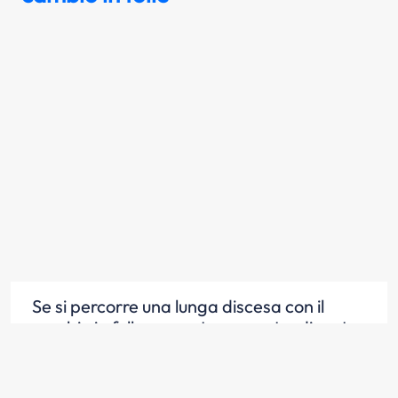
Se si percorre una lunga discesa con il
cambio in folle e a motore spento, diventa
difficoltoso muovere lo sterzo se il veicolo è
dotato di servosterzo