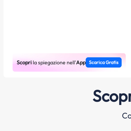
Scopri
la spiegazione nell'
App
Scarica Gratis
Scopr
Co