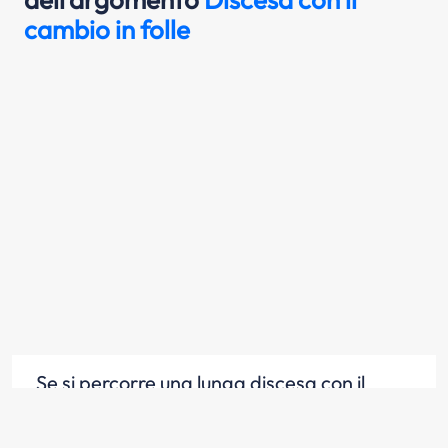
cambio in folle
Se si percorre una lunga discesa con il
cambio in folle e a motore spento, diventa
difficoltoso muovere lo sterzo se il veicolo è