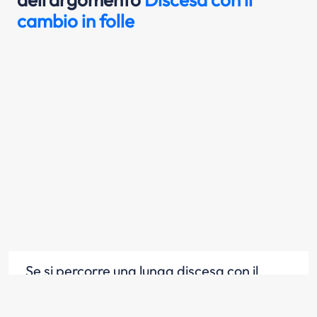
cambio in folle
Se si percorre una lunga discesa con il
cambio in folle e a motore spento, diventa
difficoltoso muovere lo sterzo se il veicolo è