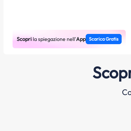
Scopri
la spiegazione nell'
App
Scarica Gratis
Scopr
Co