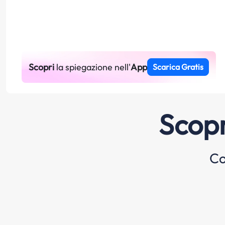
Scopri
la spiegazione nell'
App
Scarica Gratis
Scopr
Co