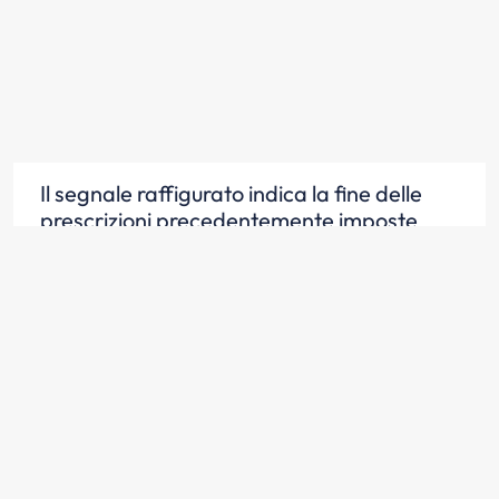
Il segnale raffigurato indica la fine delle
prescrizioni precedentemente imposte
Scopri la risposta
Il segnale raffigurato indica la fine di divieti
precedentemente imposti
Scopri la risposta