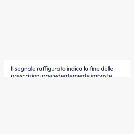
Il segnale raffigurato indica la fine delle
prescrizioni precedentemente imposte
Scopri la risposta
Il segnale raffigurato indica la fine di divieti
precedentemente imposti