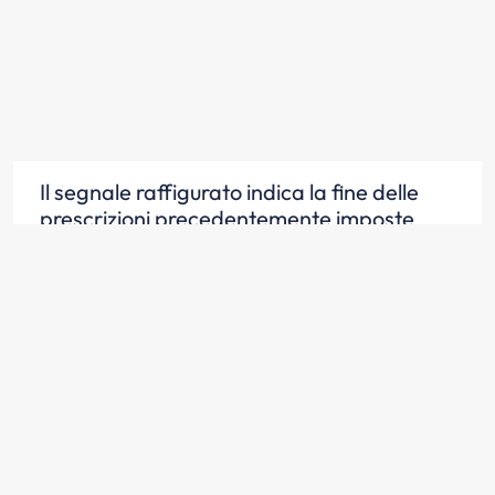
Il segnale raffigurato indica la fine delle
prescrizioni precedentemente imposte
Scopri la risposta
Il segnale raffigurato indica la fine di divieti
precedentemente imposti
Scopri la risposta