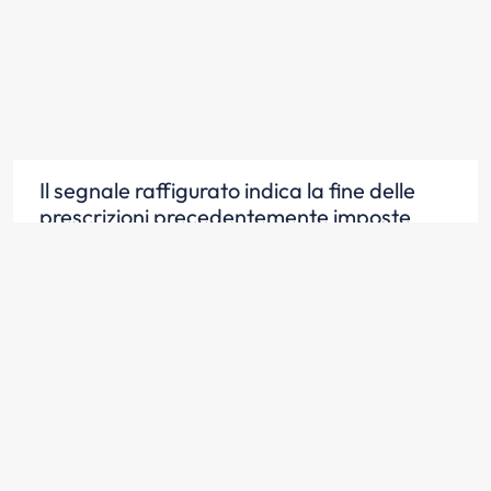
Il segnale raffigurato indica la fine delle
prescrizioni precedentemente imposte
Scopri la risposta
Il segnale raffigurato indica la fine di divieti
precedentemente imposti
Scopri la risposta