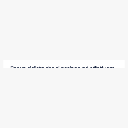
Per un ciclista che si accinge ad effettuare
una manovra è molto difficile valutare la
velocità di avvicinamento dei veicoli a
motore presenti nel traffico
Scopri la risposta