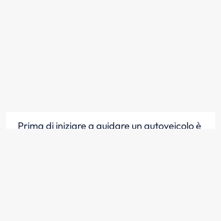
Prima di iniziare a guidare un autoveicolo è
opportuno regolare il sedile e il
poggiatesta, secondo la propria statura
Scopri la risposta