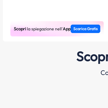
Scopri
la spiegazione nell'
App
Scarica Gratis
Scopr
Co