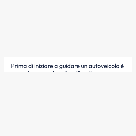
Prima di iniziare a guidare un autoveicolo è
opportuno regolare il sedile e il
poggiatesta, secondo la propria statura
Scopri la risposta
Prima di iniziare a guidare un autoveicolo è
opportuno regolare gli specchi retrovisori