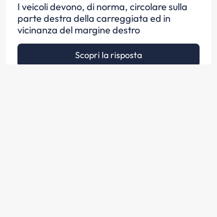
I veicoli devono, di norma, circolare sulla
parte destra della carreggiata ed in
vicinanza del margine destro
Scopri la risposta
I veicoli a motore possono circolare per file
parallele in vicinanza di incroci regolati da
vigili o da semafori
Scopri la risposta
Per svoltare a sinistra i veicoli debbono
tenersi sul margine destro della