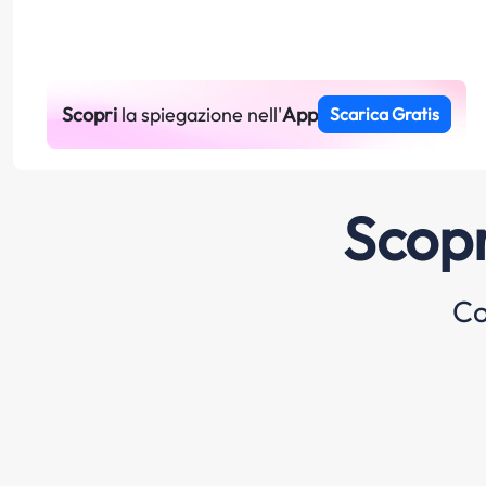
Scopri
la spiegazione nell'
App
Scarica Gratis
Scopr
Co