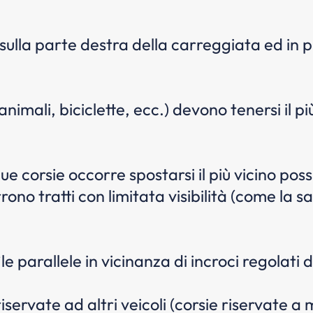
e sulla parte destra della carreggiata ed in 
 animali, biciclette, ecc.) devono tenersi il p
e corsie occorre spostarsi il più vicino pos
no tratti con limitata visibilità (come la sali
le parallele in vicinanza di incroci regolati d
riservate ad altri veicoli (corsie riservate a