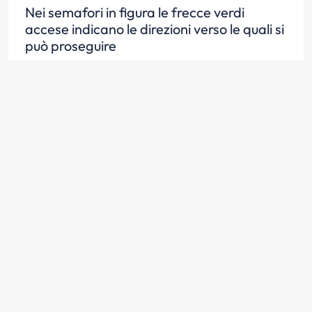
Nei semafori in figura le frecce verdi
accese indicano le direzioni verso le quali si
può proseguire
Scopri la risposta
Nei semafori in figura le frecce rosse
accese indicano che non si può proseguire
nelle direzioni indicate
Scopri la risposta
Nei semafori in figura le frecce gialle fisse
accese indicano di liberare l'incrocio,