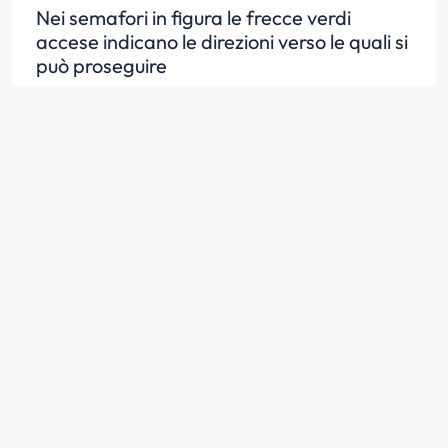
Nei semafori in figura le frecce verdi
accese indicano le direzioni verso le quali si
può proseguire
Scopri la risposta
Nei semafori in figura le frecce rosse
accese indicano che non si può proseguire
nelle direzioni indicate
Scopri la risposta
Nei semafori in figura le frecce gialle fisse
accese indicano di liberare l'incrocio,