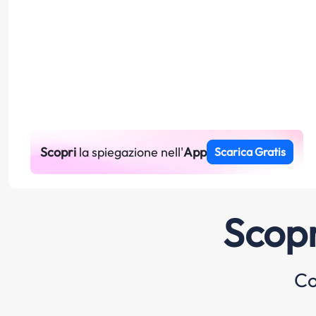
Scopri
la spiegazione nell'
App
Scarica Gratis
Scopr
Co