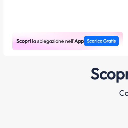
Scopri
la spiegazione nell'
App
Scarica Gratis
Scopr
Co