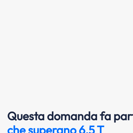
Questa domanda fa part
che superano 6,5 T