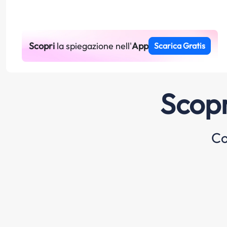
Scopri
la spiegazione nell'
App
Scarica Gratis
Scopr
Co