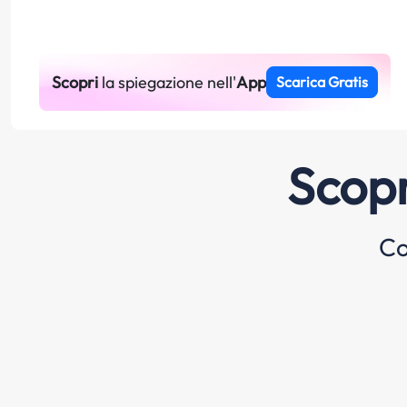
Scopri
la spiegazione nell'
App
Scarica Gratis
Scopr
Co