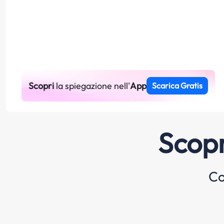
Scopri
la spiegazione nell'
App
Scarica Gratis
Scopr
Co