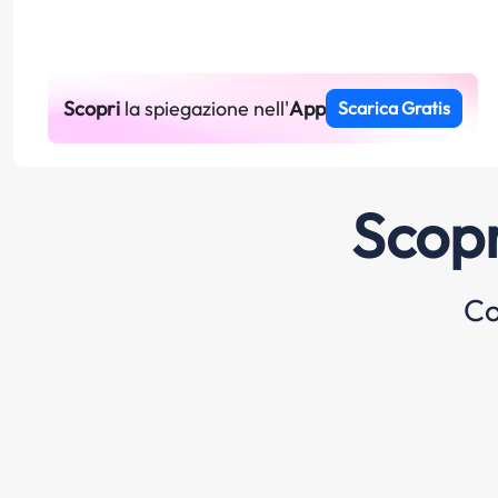
Scopri
la spiegazione nell'
App
Scarica Gratis
Scopr
Co