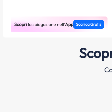
Scopri
la spiegazione nell'
App
Scarica Gratis
Scopr
Co