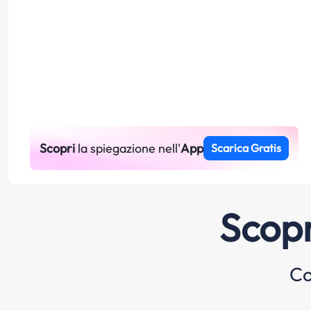
Scopri
la spiegazione nell'
App
Scarica Gratis
Scopr
Co