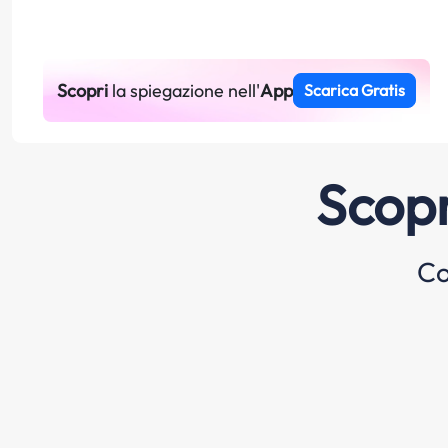
Scopri
la spiegazione nell'
App
Scarica Gratis
Scopr
Co