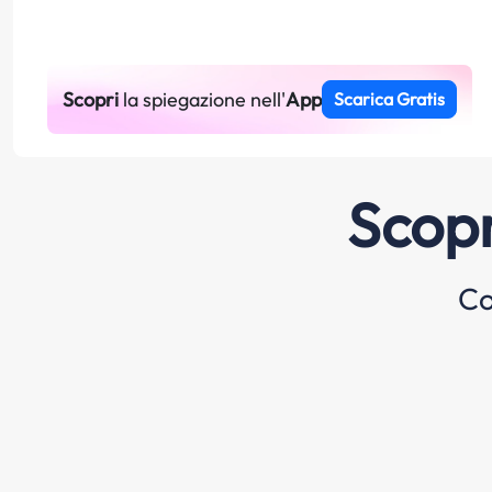
Scopri
la spiegazione nell'
App
Scarica Gratis
Scopr
Co