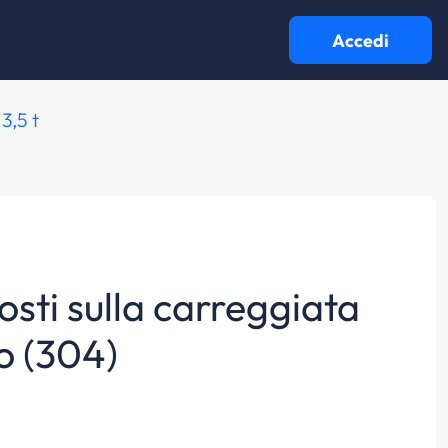
Accedi
3,5 t
posti sulla carreggiata
o (304)