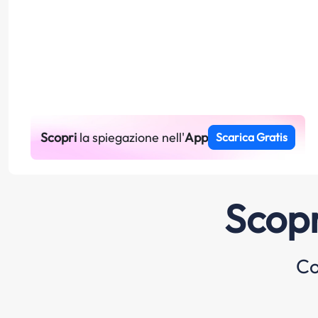
Scopri
la spiegazione nell'
App
Scarica Gratis
Scopr
Co