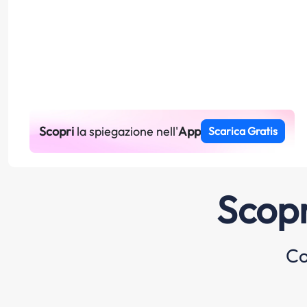
Scopri
la spiegazione nell'
App
Scarica Gratis
Scopr
Co