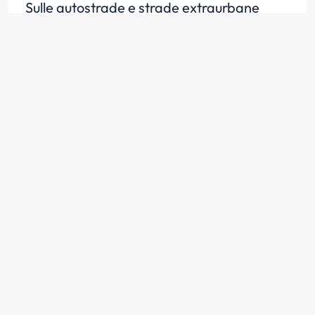
Sulle autostrade e strade extraurbane
principali è vietata la circolazione di
velocipedi, ciclomotori, motocicli di
cilindrata inferiore a 150 cm3
Scopri la risposta
Sulle autostrade e strade extraurbane
principali è vietata la circolazione di
autovetture che non sono in grado di
sviluppare per costruzione la velocità in
piano di almeno 80 km/h
Scopri la risposta