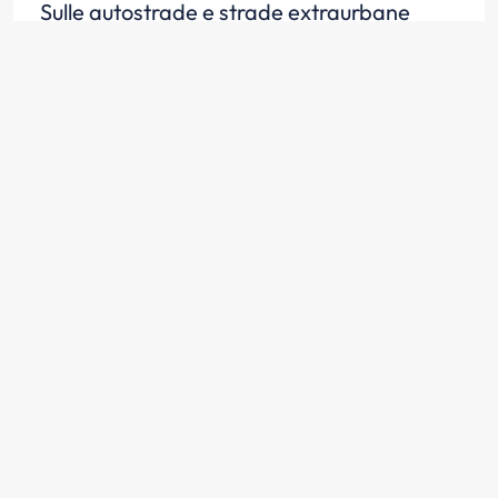
Sulle autostrade e strade extraurbane
principali è vietata la circolazione di
velocipedi, ciclomotori, motocicli di
cilindrata inferiore a 150 cm3
Scopri la risposta
Sulle autostrade e strade extraurbane
principali è vietata la circolazione di
autovetture che non sono in grado di
sviluppare per costruzione la velocità in
piano di almeno 80 km/h
Scopri la risposta