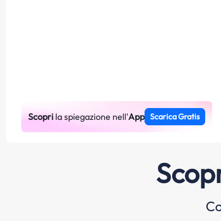
Scopri
la spiegazione nell'
App
Scarica Gratis
Scopr
Co