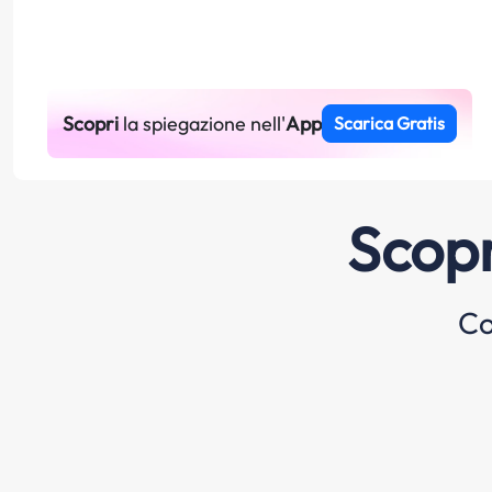
Scopri
la spiegazione nell'
App
Scarica Gratis
Scopr
Co