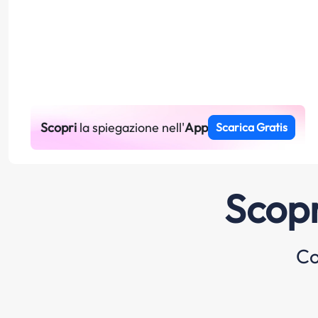
Scopri
la spiegazione nell'
App
Scarica Gratis
Scopr
Co