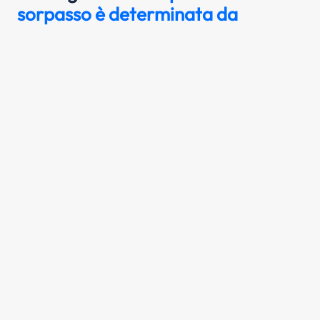
sorpasso è determinata da
Nella fase di sorpasso, il conducente è
tenuto a evitare di stringere o di tagliare la
strada al veicolo sorpassato