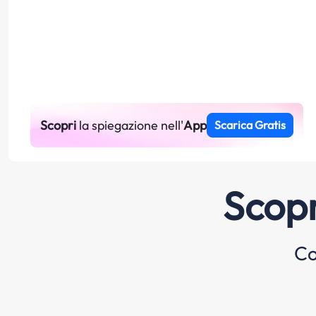
Scopri
la spiegazione nell'
App
Scarica Gratis
Scopr
Co