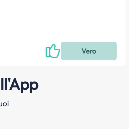
ll'App
uoi