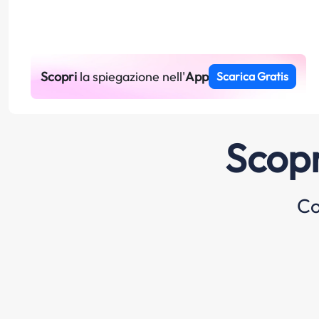
Scopri
la spiegazione nell'
App
Scarica Gratis
Scopr
Co