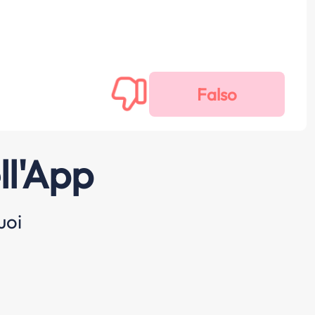
ll'App
uoi