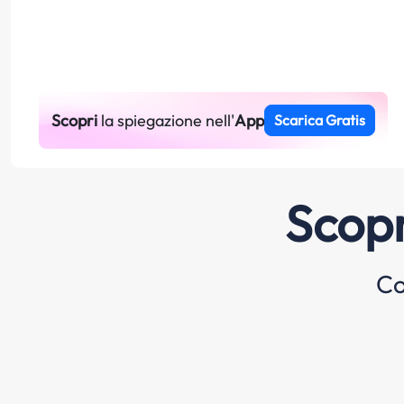
Scopri
la spiegazione nell'
App
Scarica Gratis
Scopr
Co