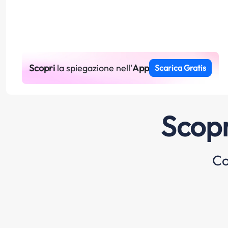
Scopri
la spiegazione nell'
App
Scarica Gratis
Scopr
Co