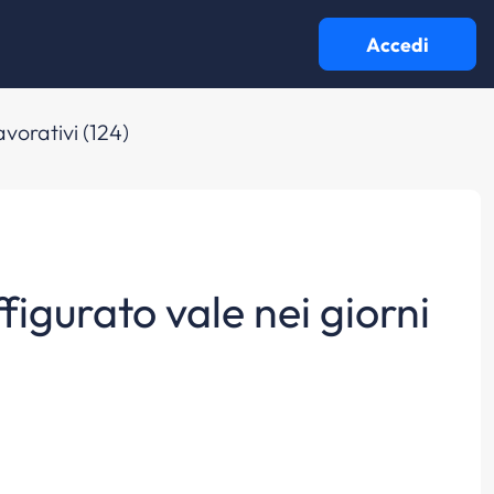
Accedi
avorativi (124)
ffigurato vale nei giorni