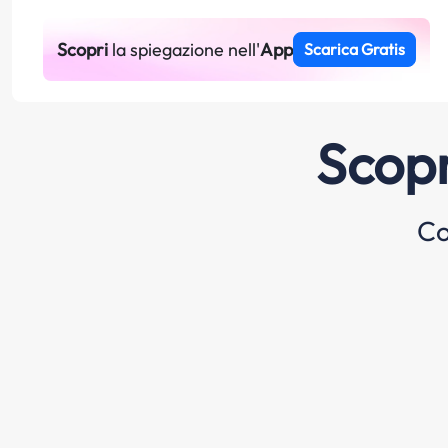
Scopri
la spiegazione nell'
App
Scarica Gratis
Scopr
Co