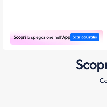
Scopri
la spiegazione nell'
App
Scarica Gratis
Scopr
Co