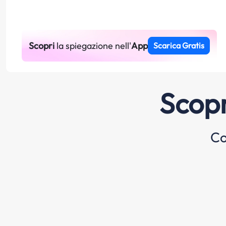
Scopri
la spiegazione nell'
App
Scarica Gratis
Scopr
Co