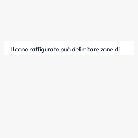
Il cono raffigurato può delimitare zone di
lavoro di breve durata
Scopri la risposta
Il cono raffigurato si può usare per
segnalare deviazioni provvisorie
Scopri la risposta