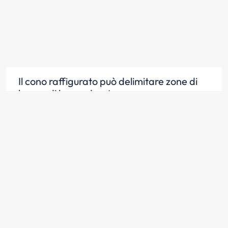
Il cono raffigurato può delimitare zone di
lavoro di breve durata
Scopri la risposta
Il cono raffigurato si può usare per
segnalare deviazioni provvisorie
Scopri la risposta