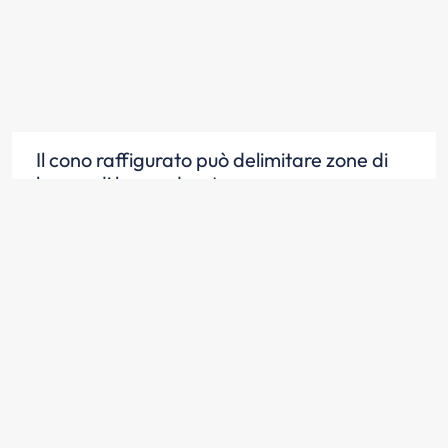
Il cono raffigurato può delimitare zone di
lavoro di breve durata
Scopri la risposta
Il cono raffigurato si può usare per
segnalare deviazioni provvisorie
Scopri la risposta