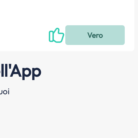
ll'App
uoi