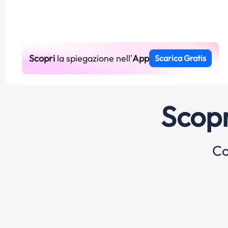
Scopri
la spiegazione nell'
App
Scarica Gratis
Scopr
Co