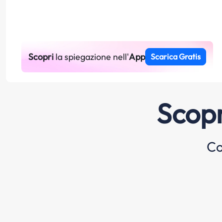
Scopri
la spiegazione nell'
App
Scarica Gratis
Scopr
Co