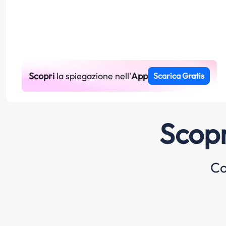
Scopri
la spiegazione nell'
App
Scarica Gratis
Scopr
Co